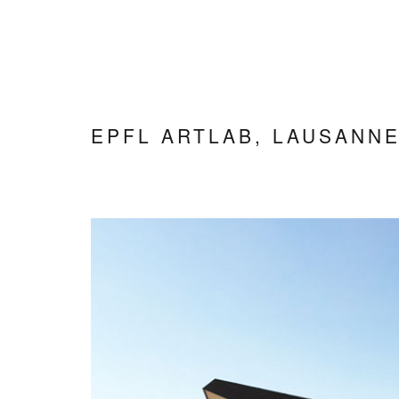
Skip
to
content
EPFL ARTLAB, LAUSANN