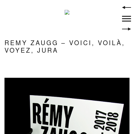
Skip
to
content
REMY ZAUGG – VOICI, VOILÀ,
VOYEZ, JURA