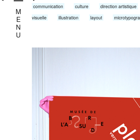
communication
culture
direction artistique
M
E
visuelle
illustration
layout
microtypogra
N
U