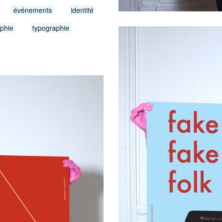
événements
identité
phie
typographie