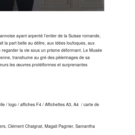
annoise ayant arpenté l’entier de la Suisse romande,
t la part belle au délire, aux idées loufoques, aux
e regarder la vie sous un prisme déformant. Le Musée
 Bienne, transhume au gré des pèlerinages de sa
s murs les œuvres protéiformes et surprenantes
elle / logo / affiches F4 / Affichettes A3, A4 / carte de
kers, Clément Chaignat, Magali Pagnier, Samantha