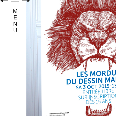
M
E
N
U